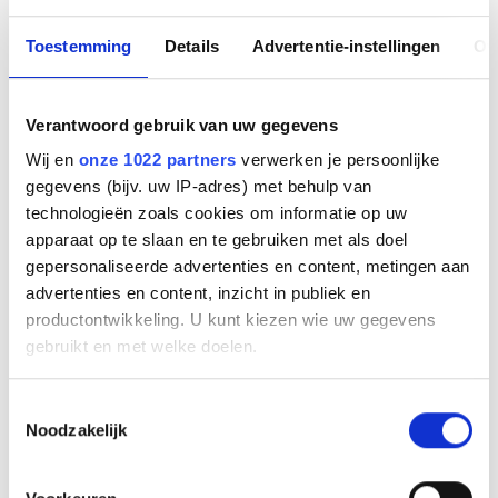
Voor toelating in het register dien je twee examens af te leggen:
Toestemming
Details
Advertentie-instellingen
Ov
een kennistoets en een vaardighedentoets. De kennistoets is een
multiple choice examen. De vaardighedentoets kan live worden
afgelegd of door middel van een video.
Verantwoord gebruik van uw gegevens
Wij en
onze 1022 partners
verwerken je persoonlijke
Tijdens deze module III wordt je getraind hoe een
gegevens (bijv. uw IP-adres) met behulp van
assessmentvideo op te nemen. Soms komt het voor dat er tijdens
technologieën zoals cookies om informatie op uw
de rollenspelen met acteurs een geschikte video wordt gemaakt,
apparaat op te slaan en te gebruiken met als doel
die naar oordeel van de trainer, geschikt is om in te sturen.
gepersonaliseerde advertenties en content, metingen aan
advertenties en content, inzicht in publiek en
DIRECT INSCHRIJVEN
productontwikkeling. U kunt kiezen wie uw gegevens
gebruikt en met welke doelen.
Als u het toestaat, willen we ook graag:
Toestemmingsselectie
Noodzakelijk
Informatie verzamelen over uw geografische
locatie, die tot een paar meter nauwkeurig kan zijn
Na de basisopleiding tot mediator ben je in staat:
Uw apparaat identificeren door het actief te