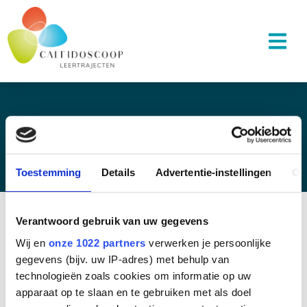
BEDANKT VOOR HET INSCHRIJVEN
Toestemming
Details
Advertentie-instellingen
Ov
Verantwoord gebruik van uw gegevens
Wij en
onze 1022 partners
verwerken je persoonlijke
gegevens (bijv. uw IP-adres) met behulp van
MEER VAN ONS WETEN?
technologieën zoals cookies om informatie op uw
Wil je meer weten over ons opleidingsinstituut of wil je
apparaat op te slaan en te gebruiken met als doel
graag aanvullende informatie over de opleidingen? Met